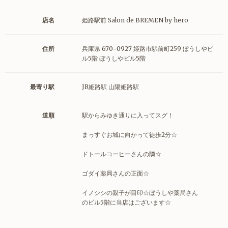
店名
姫路駅前 Salon de BREMEN by hero
住所
兵庫県 670-0927 姫路市駅前町259 ぼうしやビ
ル5階 ぼうしやビル5階
最寄り駅
JR姫路駅 山陽姫路駅
道順
駅からみゆき通りに入ってスグ！
まっすぐお城に向かって徒歩2分☆
ドトールコーヒーさんの隣☆
ゴダイ薬局さんの正面☆
イノシシの親子が目印☆ぼうしや薬局さん
のビル5階に当店はございます☆